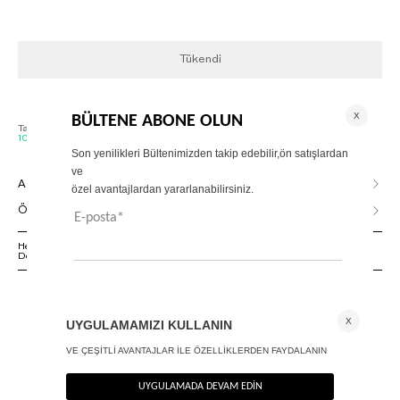
Tükendi
Tahmini Kargoya Veriliş Tarihi :
10 Ağustos, Pazartesi - 11 Ağustos, Salı
AÇIKLAMA
ÖDEME SEÇENEKLERİ
Herhangi bir sorunuz varsa 02125500079 numaralı Müşteri Hizmetleri
Departmanımızla irtibat kurmanızı rica ederiz.
ANA SAYFA
FRAME CÜZDAN - PREMIUM EDITION