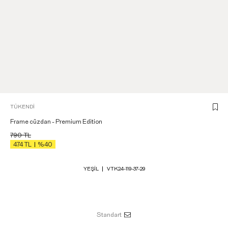
TÜKENDI
Frame cüzdan - Premium Edition
790
TL
474
TL
%40
YEŞIL
VTK24-119-37-29
Standart