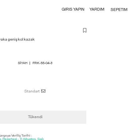
GIRIS YAPIN
YARDIM
SEPETIM
yaka geniş kol kazak
SIYAH
FRK-55-04-3
Standart
Tükendi
rgoya Veriliş Tarihi :
, Pazartesi - 11 Ağustos, Salı