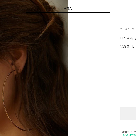
ARA
TÜKENDI
FR-Kalp 
1.390
TL
Tahmini Ka
10 Ağustos