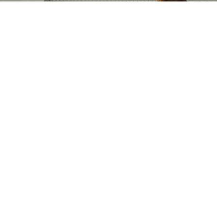
ANA SAYFA
FR-KALP YAKA GENIŞ KOL KAZAK