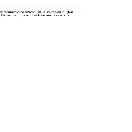
bir sorunuz varsa 02125500079 numaralı Müşteri
 Departmanımızla irtibat kurmanızı rica ederiz.