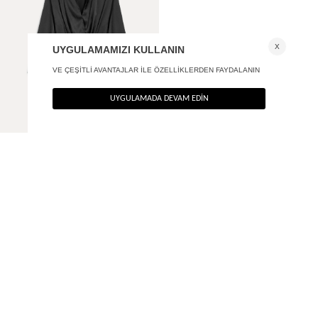
Büzgü Detaylı Uzun Kol Elbise
2.190
TL
%40
1.314
TL