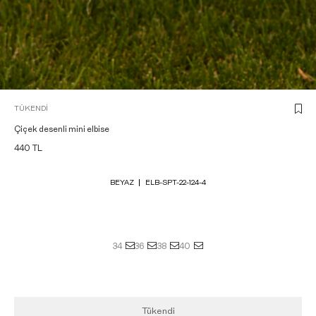
TÜKENDI
Çiçek desenli mini elbise
440
TL
BEYAZ
ELB-SPT-22-124-4
34
36
38
40
Tükendi