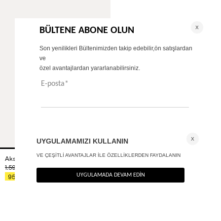
Aksesuar detaylı askılı bluz
+ 2
1.590
TL
%40
954
TL