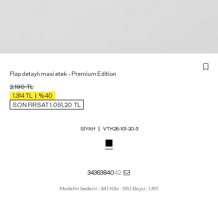
Flap detaylı maxi etek - Premium Edition
2.190
TL
1.314
TL
%40
SON FIRSAT 1.051,20
TL
SIYAH
VTK26-101-20-3
34
36
38
40
42
Modelin bedeni : 34 | Kilo : 56 | Boyu : 1,80