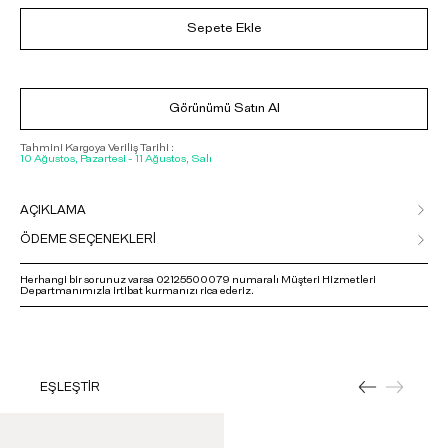
Sepete Ekle
Görünümü Satın Al
Tahmini Kargoya Veriliş Tarihi :
10 Ağustos, Pazartesi - 11 Ağustos, Salı
AÇIKLAMA
ÖDEME SEÇENEKLERİ
Herhangi bir sorunuz varsa 02125500079 numaralı Müşteri Hizmetleri
Departmanımızla irtibat kurmanızı rica ederiz.
EŞLEŞTİR