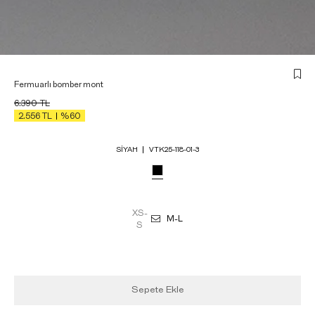
Fermuarlı bomber mont
6.390
TL
2.556
TL
%60
SIYAH
VTK25-118-01-3
XS-
M-L
S
Sepete Ekle