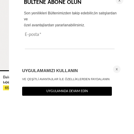
Balıkçı yaka basic bluz
+ 1
1.090
TL
%40
654
TL