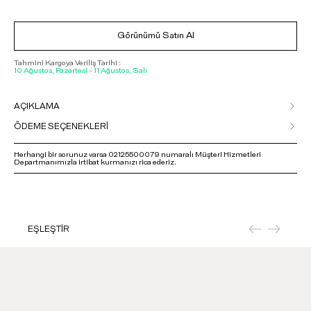
Görünümü Satın Al
Tahmini Kargoya Veriliş Tarihi :
10 Ağustos, Pazartesi - 11 Ağustos, Salı
AÇIKLAMA
ÖDEME SEÇENEKLERİ
Herhangi bir sorunuz varsa 02125500079 numaralı Müşteri Hizmetleri
Departmanımızla irtibat kurmanızı rica ederiz.
EŞLEŞTİR