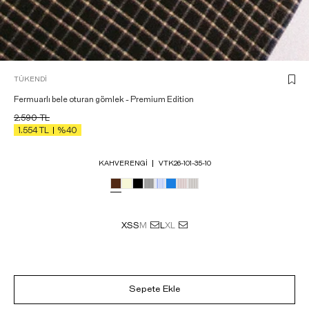
TÜKENDI
Fermuarlı bele oturan gömlek - Premium Edition
2.590
TL
1.554
TL
%40
KAHVERENGI
VTK26-101-35-10
XS
S
M
L
XL
Sepete Ekle