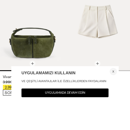
Vivant el ve omuz çantası
Pensli loose fit mini şort
+ 2
3.990
TL
2.390
TL
%40
%40
2.394
TL
1.434
TL
SON FIRSAT 1.915,20
TL
SON FIRSAT 1.147,20
TL