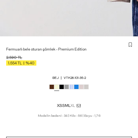
Fermuarlı bele oturan gömlek - Premium Edition
2.590
TL
1.554
TL
%40
BEJ
VTK26-101-35-2
XS
S
M
L
XL
Modelin bedeni : 34 | Kilo : 56 | Boyu : 1,76