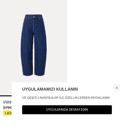
V1997 Yüksel bel barrel jean
+ 1
2.790
TL
%40
1.674
TL