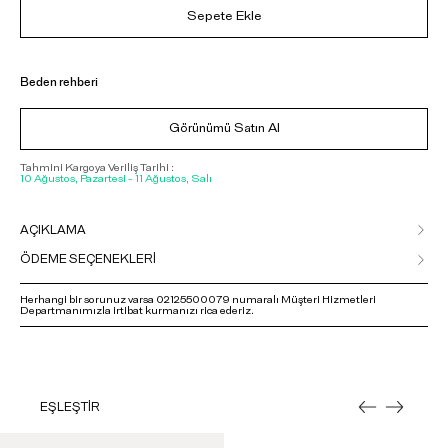
Sepete Ekle
Beden rehberi
Görünümü Satın Al
Tahmini Kargoya Veriliş Tarihi :
10 Ağustos, Pazartesi - 11 Ağustos, Salı
AÇIKLAMA
ÖDEME SEÇENEKLERİ
Herhangi bir sorunuz varsa 02125500079 numaralı Müşteri Hizmetleri
Departmanımızla irtibat kurmanızı rica ederiz.
EŞLEŞTİR