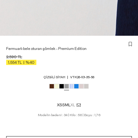
Fermuarlı bele oturan gömlek - Premium Edition
2.590
TL
1.554
TL
%40
ÇIZGILI SIYAH
VTK26-101-35-56
XS
S
M
L
XL
Modelin bedeni : 34 | Kilo : 56 | Boyu : 1,76