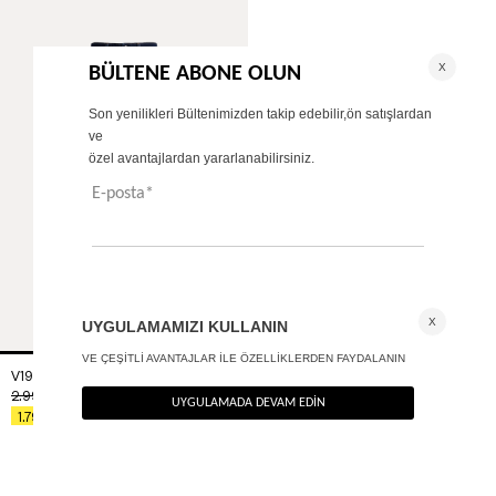
V1988 Yüksek bel tapered jean
+ 1
2.990
TL
%40
1.794
TL