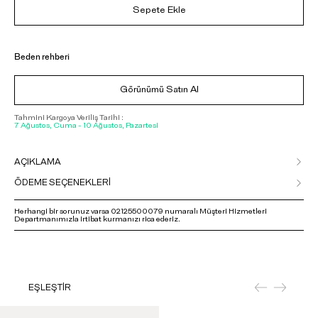
Sepete Ekle
Beden rehberi
Görünümü Satın Al
Tahmini Kargoya Veriliş Tarihi :
7 Ağustos, Cuma - 10 Ağustos, Pazartesi
AÇIKLAMA
ÖDEME SEÇENEKLERİ
Herhangi bir sorunuz varsa 02125500079 numaralı Müşteri Hizmetleri
Departmanımızla irtibat kurmanızı rica ederiz.
EŞLEŞTİR