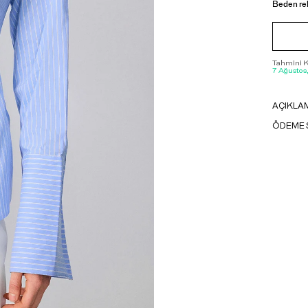
Beden re
Tahmini Ka
7 Ağustos
AÇIKLA
ÖDEME 