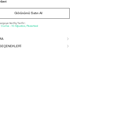
hberi
Görünümü Satın Al
rgoya Veriliş Tarihi :
, Cuma - 10 Ağustos, Pazartesi
MA
SEÇENEKLERİ