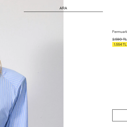
ARA
Fermuarlı
2.590
TL
1.554
TL