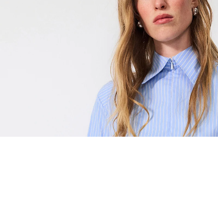
EŞLEŞTİR