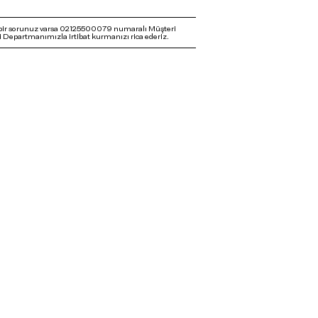
bir sorunuz varsa 02125500079 numaralı Müşteri
 Departmanımızla irtibat kurmanızı rica ederiz.