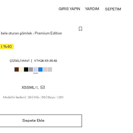
GIRIS YAPIN
YARDIM
SEPETIM
 bele oturan gömlek - Premium Edition
%40
ÇIZGILI MAVI
VTK26-101-35-62
XS
S
M
L
XL
Modelin bedeni : 34 | Kilo : 56 | Boyu : 1,80
Sepete Ekle