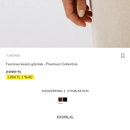
TÜKENDI
Feminen kesim gömlek - Premium Collection
2.090
TL
1.254
TL
%40
KAHVERENGI
VTK25-101-13-10
XS
S
M
L
XL