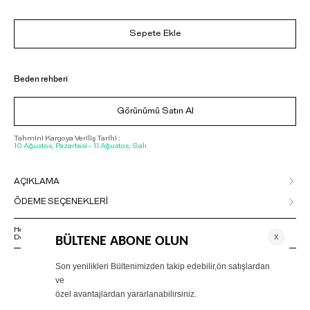
Sepete Ekle
Beden rehberi
Görünümü Satın Al
Tahmini Kargoya Veriliş Tarihi :
10 Ağustos, Pazartesi - 11 Ağustos, Salı
AÇIKLAMA
ÖDEME SEÇENEKLERİ
Herhangi bir sorunuz varsa 02125500079 numaralı Müşteri Hizmetleri
Departmanımızla irtibat kurmanızı rica ederiz.
ÖNERİLENLER