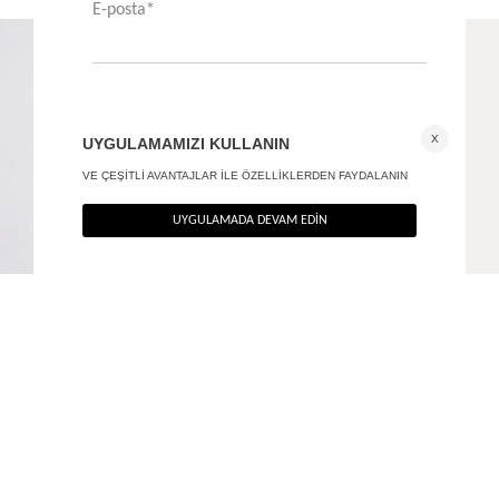
Fermuarlı gömlek - Premium Edition
Sharp Fitted gömlek - Premium Edition
+ 2
1.790
TL
2.290
TL
%40
%40
1.074
TL
1.374
TL