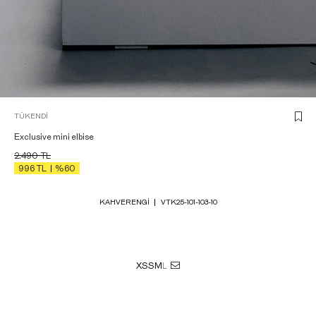
TÜKENDI
Exclusive mini elbise
2.490
TL
996
TL
%60
KAHVERENGI
VTK25-101-103-10
XS
S
M
L