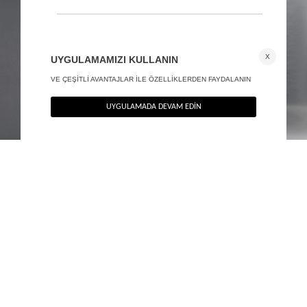
Sırt dekolteli mermaid maxi elbise - Exclusive Collection
Şal yaka maxi elbise - Exclusive Collection
+ 1
2.890
TL
2.490
TL
%40
%40
1.734
TL
1.494
TL
SON FIRSAT 1.387,20
TL
SON FIRSAT 1.195,20
TL
TÜKENMEK ÜZERE