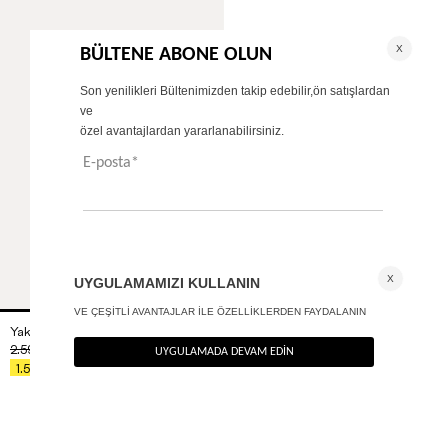
Yaka detaylı oversize gömlek
+ 1
2.590
TL
%40
1.554
TL