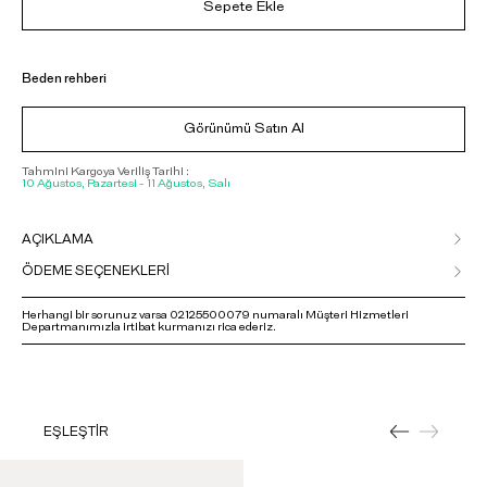
Sepete Ekle
Beden rehberi
Görünümü Satın Al
Tahmini Kargoya Veriliş Tarihi :
10 Ağustos, Pazartesi - 11 Ağustos, Salı
AÇIKLAMA
ÖDEME SEÇENEKLERİ
Herhangi bir sorunuz varsa 02125500079 numaralı Müşteri Hizmetleri
Departmanımızla irtibat kurmanızı rica ederiz.
EŞLEŞTİR