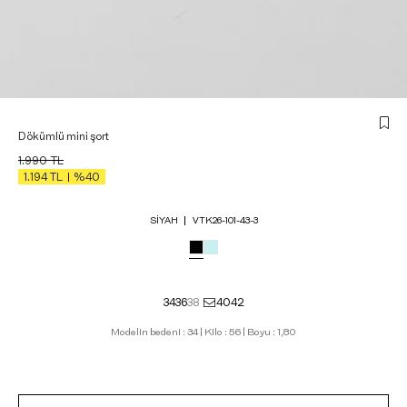
Dökümlü mini şort
1.990
TL
1.194
TL
%40
SIYAH
VTK26-101-43-3
34
36
38
40
42
Modelin bedeni : 34 | Kilo : 56 | Boyu : 1,80