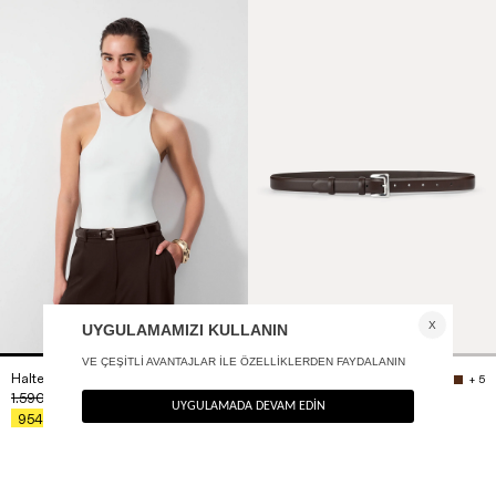
Halter yaka bodysuit
Sway hakiki deri kemer
+ 2
+ 5
1.590
TL
1.490
TL
%40
%40
954
TL
894
TL