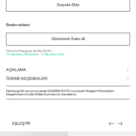
Sepete Ekle
Beden rehberi
Görünümü Satın Al
Tahmini Kargoya Veriliş Tarihi :
10 Ağustos, Pazartesi - 11 Ağustos, Salı
AÇIKLAMA
ÖDEME SEÇENEKLERİ
Herhangi bir sorunuz varsa 02125500079 numaralı Müşteri Hizmetleri
Departmanımızla irtibat kurmanızı rica ederiz.
EŞLEŞTİR