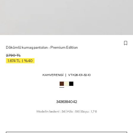
Dökümlü kumaş pantolon - Premium Edition
2.790
TL
1.674
TL
%40
KAHVERENGI
VTK26-101-32-10
34
36
38
40
42
Modelin bedeni : 34 | Kilo : 56 | Boyu : 1,76