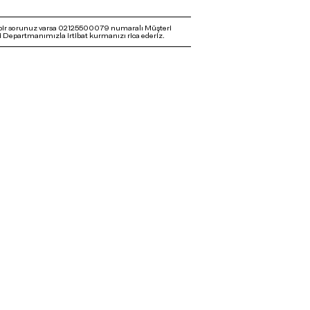
bir sorunuz varsa 02125500079 numaralı Müşteri
 Departmanımızla irtibat kurmanızı rica ederiz.