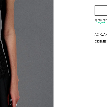
Tahmini Ka
10 Ağustos
AÇIKLA
ÖDEME 