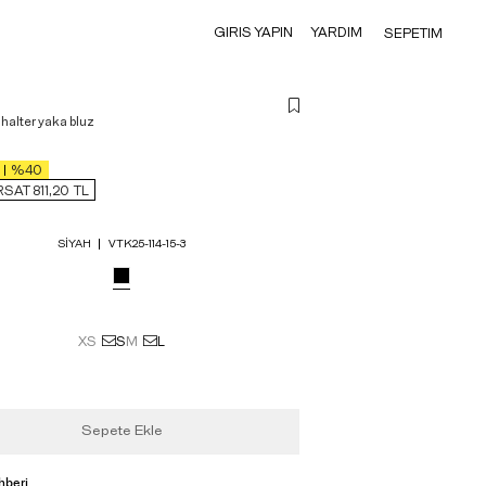
GIRIS YAPIN
YARDIM
SEPETIM
halter yaka bluz
%40
RSAT 811,20
TL
SIYAH
VTK25-114-15-3
XS
S
M
L
Sepete Ekle
hberi