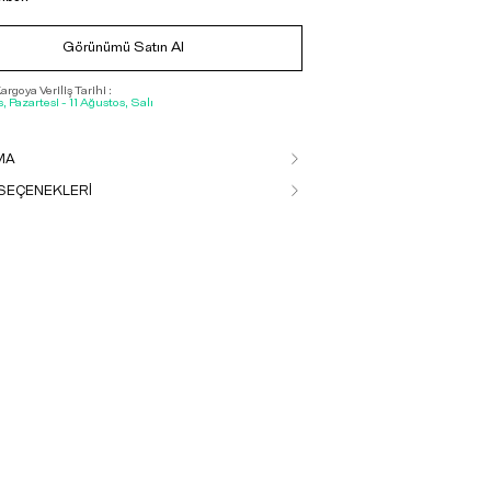
Görünümü Satın Al
rgoya Veriliş Tarihi :
, Pazartesi - 11 Ağustos, Salı
MA
SEÇENEKLERİ