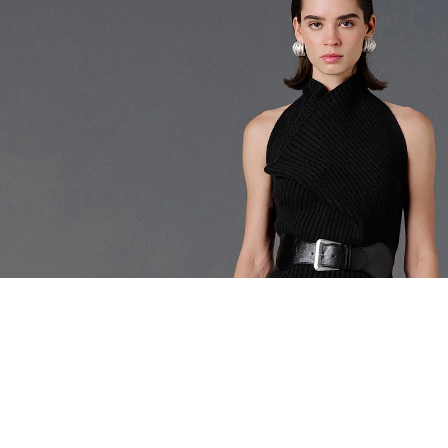
EŞLEŞTİR