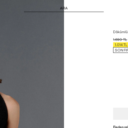
ARA
Dökümlü 
1.690
TL
1.014
TL
SON FI
Beden re