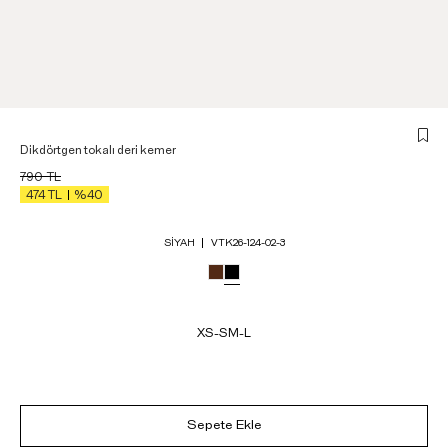
Dikdörtgen tokalı deri kemer
790
TL
474
TL
%40
SIYAH
VTK26-124-02-3
XS-S
M-L
Sepete Ekle