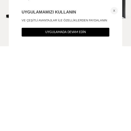
Crocodile dokulu gold tokalı kemer
Bold deri kemer
790
TL
1.690
TL
%40
%40
474
TL
1.014
TL
ANA SAYFA
AKSESUAR
DIKDÖRTGEN TOKALI DERI KEMER