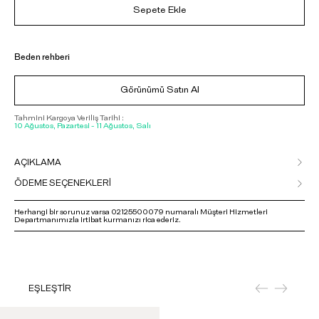
Sepete Ekle
Beden rehberi
Görünümü Satın Al
Tahmini Kargoya Veriliş Tarihi :
10 Ağustos, Pazartesi - 11 Ağustos, Salı
AÇIKLAMA
ÖDEME SEÇENEKLERİ
Herhangi bir sorunuz varsa 02125500079 numaralı Müşteri Hizmetleri
Departmanımızla irtibat kurmanızı rica ederiz.
EŞLEŞTİR