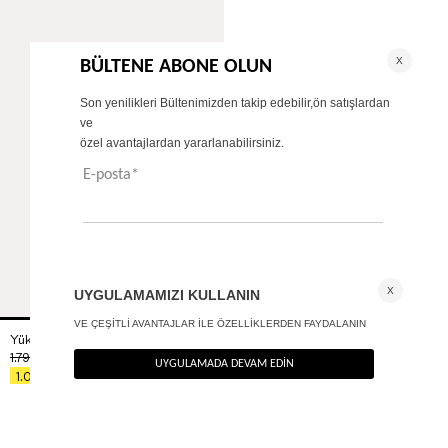
Yüksek bel kapri pantolon
+ 1
1.790
TL
%40
1.074
TL