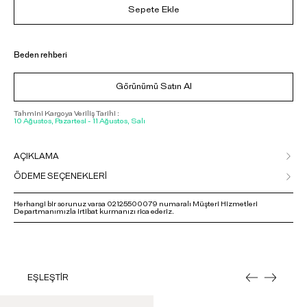
Sepete Ekle
Beden rehberi
Görünümü Satın Al
Tahmini Kargoya Veriliş Tarihi :
10 Ağustos, Pazartesi - 11 Ağustos, Salı
AÇIKLAMA
ÖDEME SEÇENEKLERİ
Herhangi bir sorunuz varsa 02125500079 numaralı Müşteri Hizmetleri
Departmanımızla irtibat kurmanızı rica ederiz.
EŞLEŞTİR