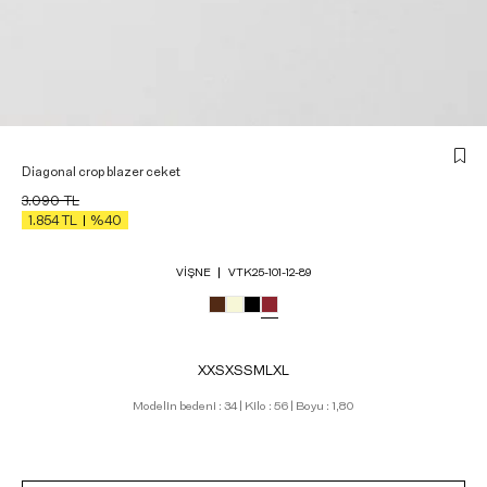
Diagonal crop blazer ceket
3.090
TL
1.854
TL
%40
VIŞNE
VTK25-101-12-89
XXS
XS
S
M
L
XL
Modelin bedeni : 34 | Kilo : 56 | Boyu : 1,80