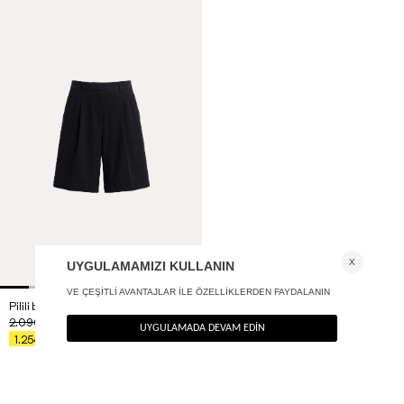
Pilili bermuda şort- Premium Edition
2.090
TL
%40
1.254
TL