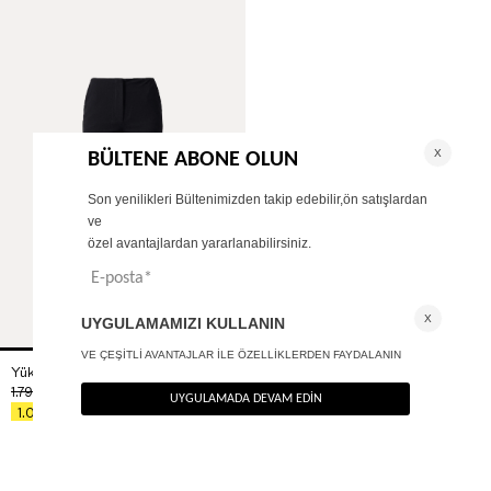
Yüksek bel kapri pantolon
+ 1
1.790
TL
%40
1.074
TL