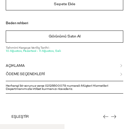
Sepete Ekle
Beden rehberi
Görünümü Satın Al
Tahmini Kargoya Veriliş Tarihi :
10 Ağustos, Pazartesi - 11 Ağustos, Salı
AÇIKLAMA
ÖDEME SEÇENEKLERİ
Herhangi bir sorunuz varsa 02125500079 numaralı Müşteri Hizmetleri
Departmanımızla irtibat kurmanızı rica ederiz.
EŞLEŞTİR