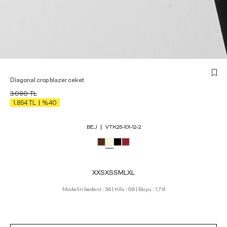
Diagonal crop blazer ceket
3.090
TL
1.854
TL
%40
BEJ
VTK25-101-12-2
XXS
XS
S
M
L
XL
Modelin bedeni : 34 | Kilo : 56 | Boyu : 1,76