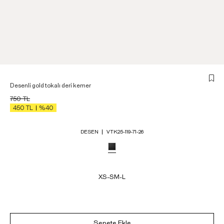
Desenli gold tokalı deri kemer
750
TL
450
TL
%40
DESEN
VTK25-119-71-26
XS-S
M-L
Sepete Ekle