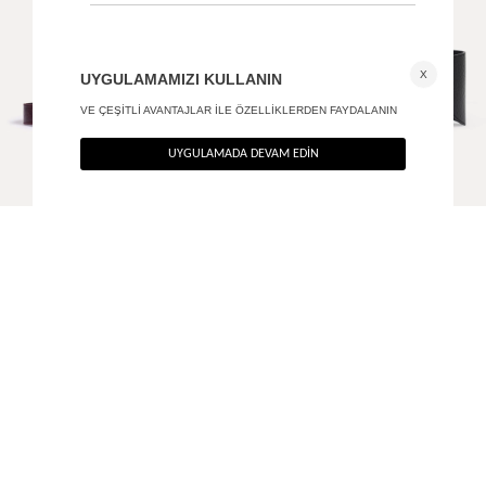
Antik gold tokalı deri kemer
Bold deri kemer
+ 2
850
TL
1.690
TL
%40
%40
510
TL
1.014
TL