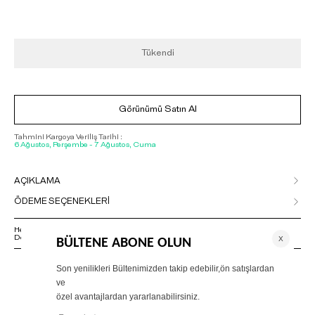
Tükendi
Görünümü Satın Al
Tahmini Kargoya Veriliş Tarihi :
6 Ağustos, Perşembe - 7 Ağustos, Cuma
AÇIKLAMA
ÖDEME SEÇENEKLERİ
Herhangi bir sorunuz varsa 02125500079 numaralı Müşteri Hizmetleri
Departmanımızla irtibat kurmanızı rica ederiz.
ÖNERİLENLER