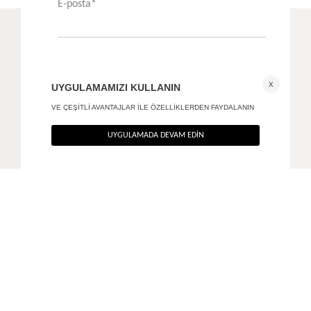
Kruvaze vücuda oturan blazer - Premium Collection
Asimetrik long bluz
+ 1
4.190
TL
1.490
TL
%40
%40
2.514
TL
894
TL