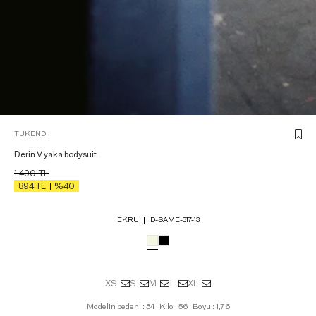
TÜKENDI
Derin V yaka bodysuit
1.490
TL
894
TL
%40
EKRU
D-SAME-317-13
XS
S
M
L
XL
Modelin bedeni : 34 | Kilo : 56 | Boyu : 1,76