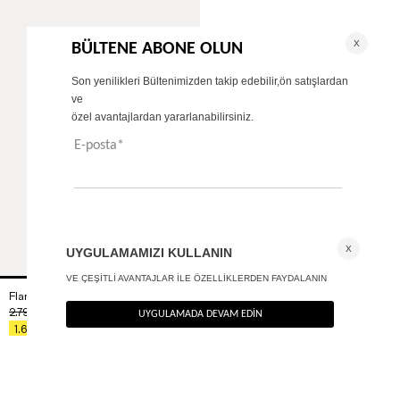
Flare fit kumaş pantolon
+ 2
2.790
TL
%40
1.674
TL