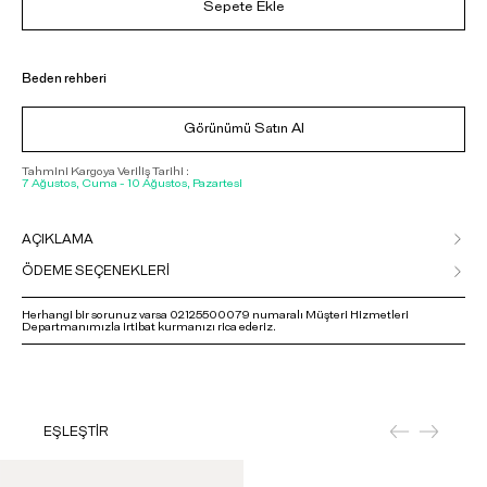
Sepete Ekle
Beden rehberi
Görünümü Satın Al
Tahmini Kargoya Veriliş Tarihi :
7 Ağustos, Cuma - 10 Ağustos, Pazartesi
AÇIKLAMA
ÖDEME SEÇENEKLERİ
Herhangi bir sorunuz varsa 02125500079 numaralı Müşteri Hizmetleri
Departmanımızla irtibat kurmanızı rica ederiz.
EŞLEŞTİR