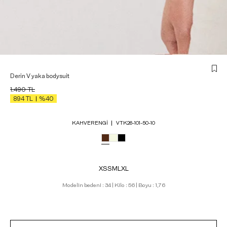
Derin V yaka bodysuit
1.490
TL
894
TL
%40
KAHVERENGI
VTK26-101-50-10
XS
S
M
L
XL
Modelin bedeni : 34 | Kilo : 56 | Boyu : 1,76