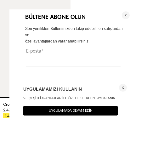
Cropped palazzo pantolon
+ 1
2.490
TL
%40
1.494
TL