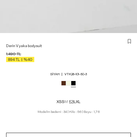
Derin V yaka bodysuit
1.490
TL
894
TL
%40
SIYAH
VTK26-101-50-3
XS
S
M
L
XL
Modelin bedeni : 34 | Kilo : 56 | Boyu : 1,76