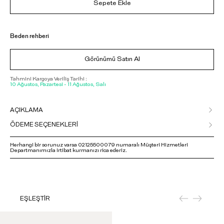
Sepete Ekle
Beden rehberi
Görünümü Satın Al
Tahmini Kargoya Veriliş Tarihi :
10 Ağustos, Pazartesi - 11 Ağustos, Salı
AÇIKLAMA
ÖDEME SEÇENEKLERİ
Herhangi bir sorunuz varsa 02125500079 numaralı Müşteri Hizmetleri
Departmanımızla irtibat kurmanızı rica ederiz.
EŞLEŞTİR