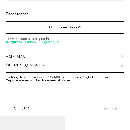
Beden rehberi
Görünümü Satın Al
Tahmini Kargoya Veriliş Tarihi :
10 Ağustos, Pazartesi - 11 Ağustos, Salı
AÇIKLAMA
ÖDEME SEÇENEKLERİ
Herhangi bir sorunuz varsa 02125500079 numaralı Müşteri Hizmetleri
Departmanımızla irtibat kurmanızı rica ederiz.
EŞLEŞTİR