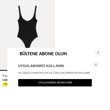
V yaka bodysuit
+ 1
1.290
TL
%40
774
TL