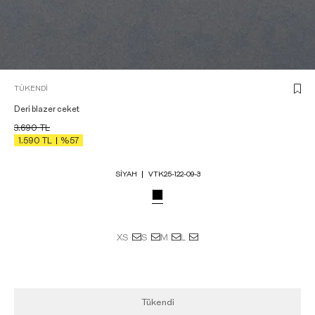
TÜKENDI
Deri blazer ceket
3.690
TL
1.590
TL
%57
SIYAH
VTK25-122-09-3
XS
S
M
L
Tükendi