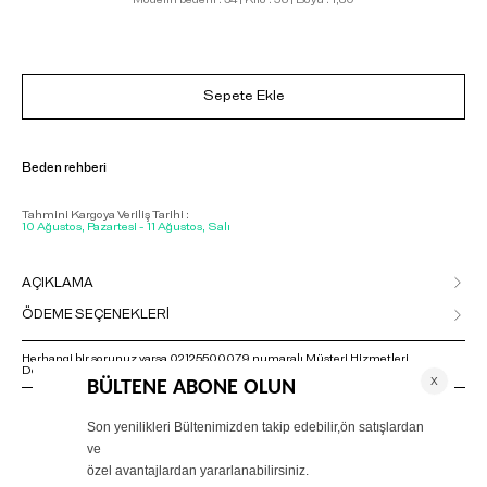
Sepete Ekle
Beden rehberi
Tahmini Kargoya Veriliş Tarihi :
10 Ağustos, Pazartesi - 11 Ağustos, Salı
AÇIKLAMA
ÖDEME SEÇENEKLERİ
Herhangi bir sorunuz varsa 02125500079 numaralı Müşteri Hizmetleri
Departmanımızla irtibat kurmanızı rica ederiz.
ÖNERİLENLER