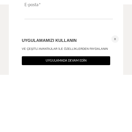
Vücuda oturan mini gömlek elbise
Kayık poplin elbise
+ 2
3.390
TL
3.890
TL
%40
%40
2.034
TL
2.334
TL