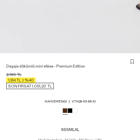
Degaje dökümlü mini elbise - Premium Edition
2.190
TL
1.314
TL
%40
SON FIRSAT 1.051,20
TL
KAHVERENGI
VTK26-101-65-10
XS
S
M
L
XL
Modelin bedeni : 34 | Kilo : 56 | Boyu : 1,80