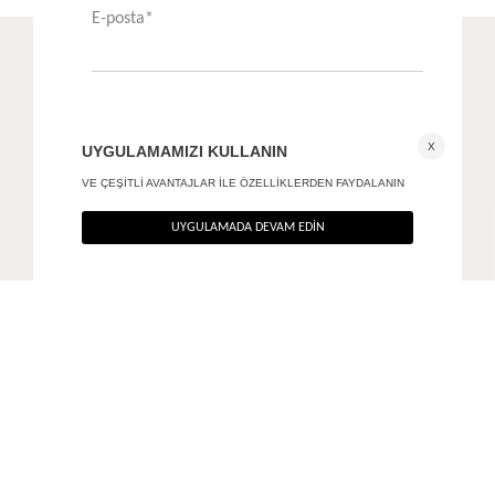
Aksesuar Detaylı Vücuda Oturan Maxi Elbise
Kontrast asimetrik elbise - Premium Edition
+ 1
3.290
TL
3.590
TL
%40
%40
1.974
TL
2.154
TL