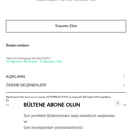
Sepete Ekle
Beden rehberi
Tahmini Kargoya Veriliş Tarihi :
10 Ağustos, Pazartesi - 11 Ağustos, Salı
AÇIKLAMA
ÖDEME SEÇENEKLERİ
Herhangi bir sorunuz varsa 02125500079 numaralı Müşteri Hizmetleri
Departmanımızla irtibat kurmanızı rica ederiz.
ÖNERİLENLER