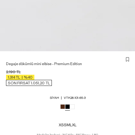
Degaje dökümlü mini elbise - Premium Edition
2.190
TL
1.314
TL
%40
SON FIRSAT 1.051,20
TL
SIYAH
VTK26-101-65-3
XS
S
M
L
XL
Modelin bedeni : 34 | Kilo : 56 | Boyu : 1,80