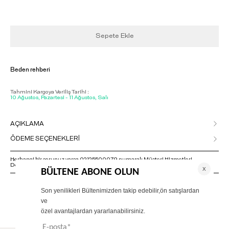
Sepete Ekle
Beden rehberi
Tahmini Kargoya Veriliş Tarihi :
10 Ağustos, Pazartesi - 11 Ağustos, Salı
AÇIKLAMA
ÖDEME SEÇENEKLERİ
Herhangi bir sorunuz varsa 02125500079 numaralı Müşteri Hizmetleri
Departmanımızla irtibat kurmanızı rica ederiz.
ÖNERİLENLER