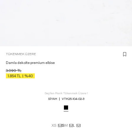
TÜKENMEK ÜZERE
Damla dekolte premium elbise
3.090
TL
1.854
TL
%40
Seçilen Renk Tükenmek Üzere !
SIYAH
VTK25-104-02-3
XS
S
M
L