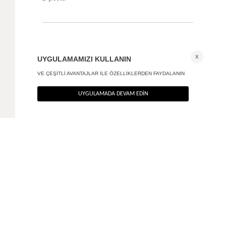
Kayık poplin elbise
+ 2
3.890
TL
%40
2.334
TL