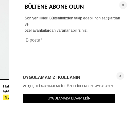
Halter yaka bodysuit
+ 2
1.590
TL
%40
954
TL