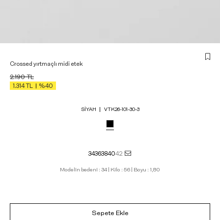
Crossed yırtmaçlı midi etek
2.190
TL
1.314
TL
%40
SIYAH
VTK26-101-30-3
34
36
38
40
42
Modelin bedeni : 34 | Kilo : 56 | Boyu : 1,80
Sepete Ekle