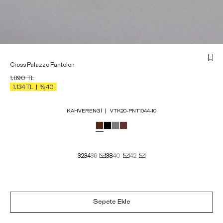
Cross Palazzo Pantolon
1.890
TL
1.134
TL
%40
KAHVERENGI
VTK20-PNT1044-10
32
34
36
38
40
42
Sepete Ekle