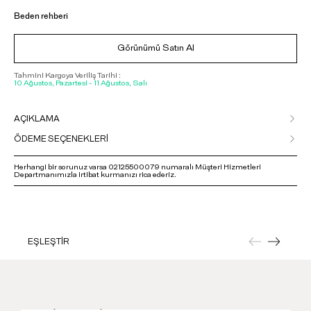
Beden rehberi
Görünümü Satın Al
Tahmini Kargoya Veriliş Tarihi :
10 Ağustos, Pazartesi - 11 Ağustos, Salı
AÇIKLAMA
ÖDEME SEÇENEKLERİ
Herhangi bir sorunuz varsa 02125500079 numaralı Müşteri Hizmetleri
Departmanımızla irtibat kurmanızı rica ederiz.
EŞLEŞTİR