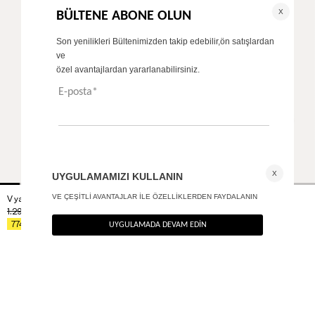
V yaka bodysuit
Vatkalı crop blazer ceket
+ 1
1.290
TL
2.690
TL
%40
%40
774
TL
1.614
TL