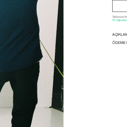
Tahmini Ka
10 Ağustos
AÇIKLA
ÖDEME 