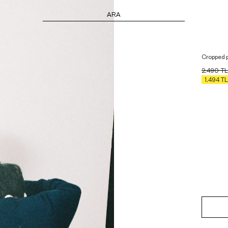
ARA
Cropped 
2.490
TL
1.494
TL