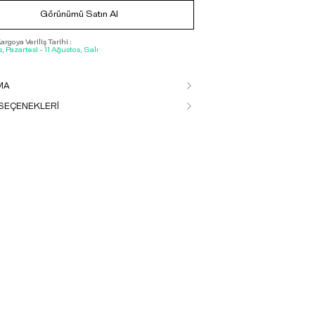
Görünümü Satın Al
rgoya Veriliş Tarihi :
, Pazartesi - 11 Ağustos, Salı
MA
SEÇENEKLERİ