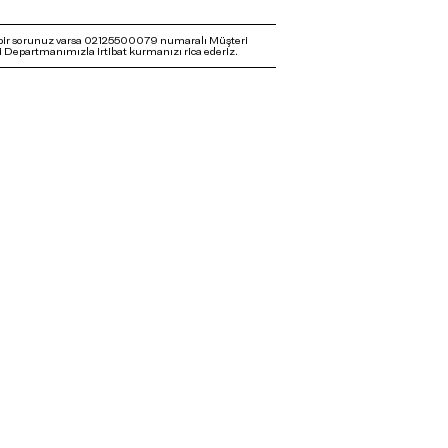
bir sorunuz varsa 02125500079 numaralı Müşteri
 Departmanımızla irtibat kurmanızı rica ederiz.