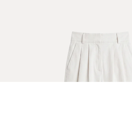
EŞLEŞTİR