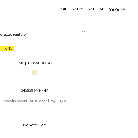
GIRIS YAPIN
YARDIM
SEPETIM
palazzo pantolon
%40
TAŞ
D-SAME-309-45
34
36
38
40
42
Modelin bedeni : 34 | Kilo : 56 | Boyu : 1,76
Sepete Ekle