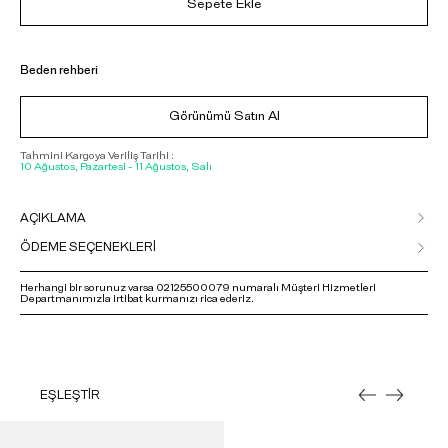
Sepete Ekle
Beden rehberi
Görünümü Satın Al
Tahmini Kargoya Veriliş Tarihi :
10 Ağustos, Pazartesi - 11 Ağustos, Salı
AÇIKLAMA
ÖDEME SEÇENEKLERİ
Herhangi bir sorunuz varsa 02125500079 numaralı Müşteri Hizmetleri
Departmanımızla irtibat kurmanızı rica ederiz.
EŞLEŞTİR