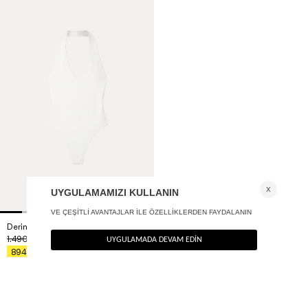
Derin V yaka bodysuit
+ 2
1.490
TL
%40
894
TL