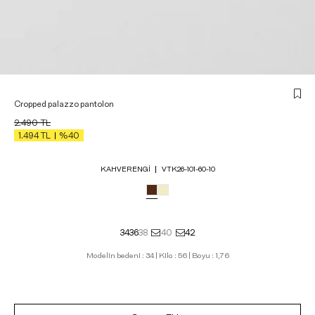
Cropped palazzo pantolon
2.490
TL
1.494
TL
%40
KAHVERENGI
VTK26-101-60-10
34
36
38
40
42
Modelin bedeni : 34 | Kilo : 56 | Boyu : 1,76