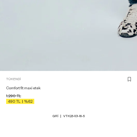
TÜKENDI
Comfort fit maxi etek
1.290
TL
490
TL
%62
GRI
VTK23-101-16-5