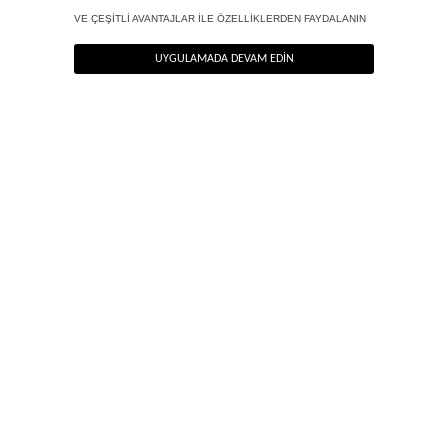
ANA SAYFA
COMFORT FIT MAXI ETEK
YENİ
BLUZ |
CEKET |
PALAZZO
PANTOLON
JEAN
ELBİSE
SEZON
TOP
BLAZER
PANTOLON
NEWSLETTER
Haber bültenimize kolayca kaydolun, en güzel haberlerimizi ilk siz öğrenin!
HEMEN KAYIT OL