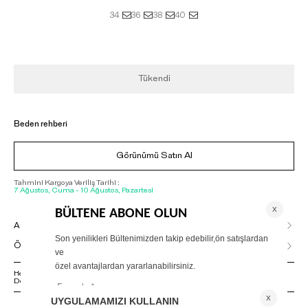
34
36
38
40
Tükendi
Beden rehberi
Görünümü Satın Al
Tahmini Kargoya Veriliş Tarihi :
7 Ağustos, Cuma - 10 Ağustos, Pazartesi
AÇIKLAMA
ÖDEME SEÇENEKLERİ
Herhangi bir sorunuz varsa 02125500079 numaralı Müşteri Hizmetleri
Departmanımızla irtibat kurmanızı rica ederiz.