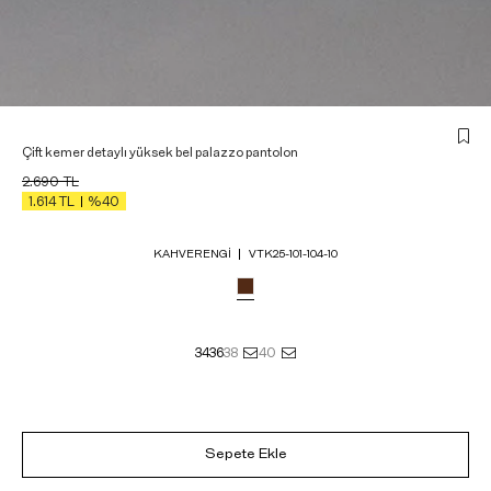
Çift kemer detaylı yüksek bel palazzo pantolon
2.690
TL
1.614
TL
%40
KAHVERENGI
VTK25-101-104-10
34
36
38
40
Sepete Ekle