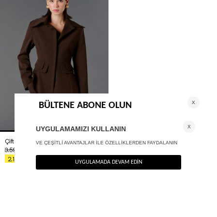
Çift cep detaylı blazer ceket
+ 2
3.590
TL
%40
2.154
TL