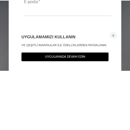
Fitted Kesim Blazer Ceket
Çift cep detaylı blazer ceket
+ 2
+ 2
3.290
TL
3.590
TL
%40
%40
1.974
TL
2.154
TL