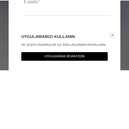
Premium belden oturtmalı vatkalı blazer ceket
Premium belden oturtmalı vatkalı blazer ceket
+ 1
+ 1
3.490
TL
3.490
TL
%40
%40
2.094
TL
2.094
TL