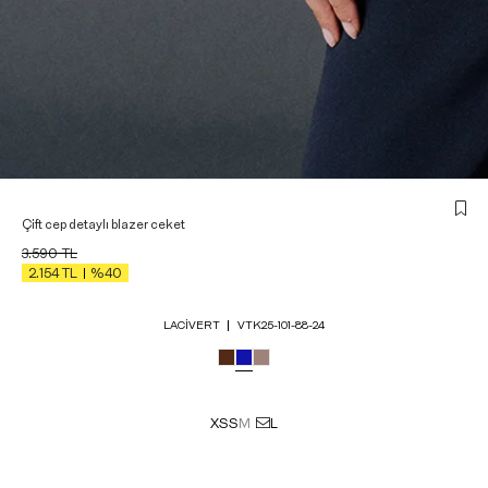
Çift cep detaylı blazer ceket
3.590
TL
2.154
TL
%40
LACIVERT
VTK25-101-88-24
XS
S
M
L