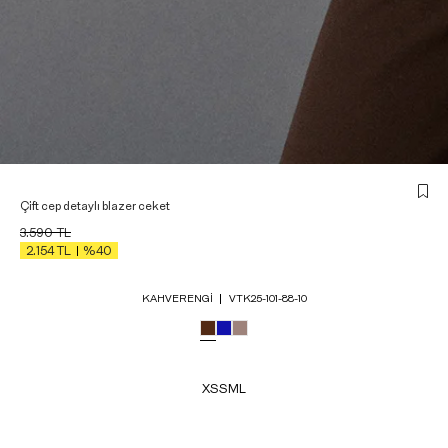
Çift cep detaylı blazer ceket
3.590
TL
2.154
TL
%40
KAHVERENGI
VTK25-101-88-10
XS
S
M
L