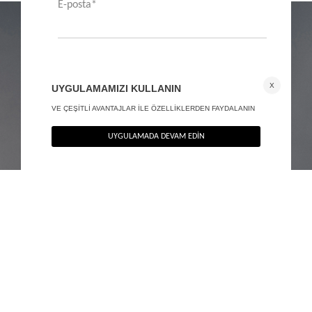
Vücuda oturan blazer ceket
Vücuda oturan blazer ceket
+ 2
+ 2
3.590
TL
3.590
TL
%40
%40
2.154
TL
2.154
TL