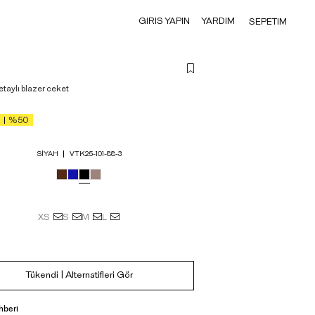
GIRIS YAPIN
YARDIM
SEPETIM
etaylı blazer ceket
%50
SIYAH
VTK25-101-88-3
XS
S
M
L
Tükendi | Alternatifleri Gör
hberi