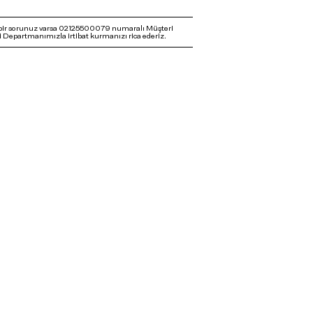
bir sorunuz varsa 02125500079 numaralı Müşteri
 Departmanımızla irtibat kurmanızı rica ederiz.