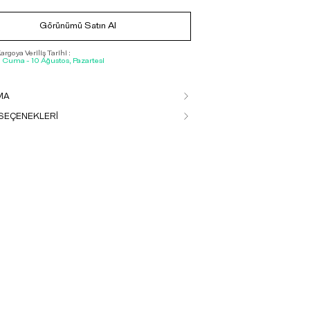
Görünümü Satın Al
rgoya Veriliş Tarihi :
, Cuma - 10 Ağustos, Pazartesi
MA
SEÇENEKLERİ