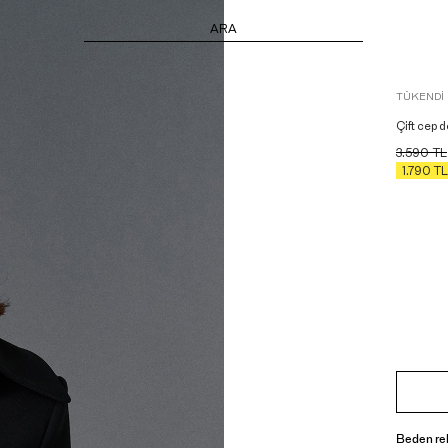
ARA
TÜKENDI
Çift cep d
3.590
TL
1.790
TL
Beden re