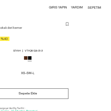
GIRIS YAPIN
YARDIM
SEPETIM
okalı deri kemer
%40
SIYAH
VTK26-124-01-3
XS-S
M-L
Sepete Ekle
rgoya Veriliş Tarihi :
, Cuma - 10 Ağustos, Pazartesi