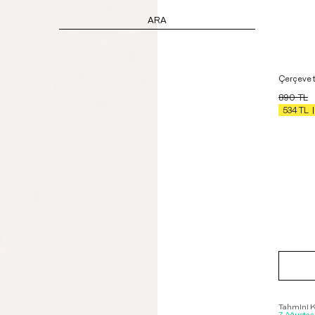
ARA
Çerçeve t
890
TL
534
TL
Tahmini Ka
7 Ağustos