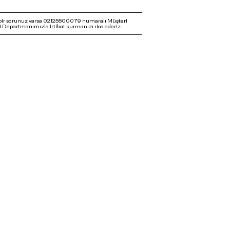
bir sorunuz varsa 02125500079 numaralı Müşteri
 Departmanımızla irtibat kurmanızı rica ederiz.