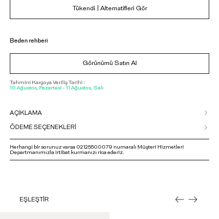
Tükendi | Alternatifleri Gör
Beden rehberi
Görünümü Satın Al
Tahmini Kargoya Veriliş Tarihi :
10 Ağustos, Pazartesi - 11 Ağustos, Salı
AÇIKLAMA
ÖDEME SEÇENEKLERİ
Herhangi bir sorunuz varsa 02125500079 numaralı Müşteri Hizmetleri
Departmanımızla irtibat kurmanızı rica ederiz.
EŞLEŞTİR