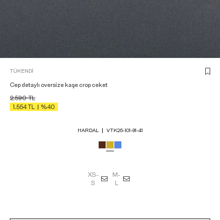
TÜKENDI
Cep detaylı oversize kaşe crop ceket
2.590
TL
1.554
TL
%40
HARDAL
VTK25-101-91-41
XS-
M-
S
L