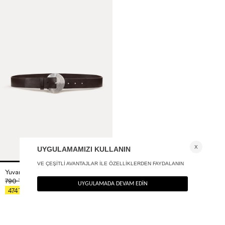
Yuvarlak tokalı deri kemer
+ 2
790
TL
%40
474
TL