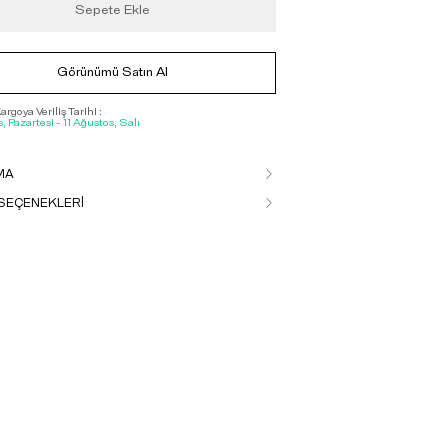
Sepete Ekle
Görünümü Satın Al
rgoya Veriliş Tarihi :
, Pazartesi - 11 Ağustos, Salı
MA
SEÇENEKLERİ