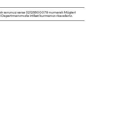
bir sorunuz varsa 02125500079 numaralı Müşteri
 Departmanımızla irtibat kurmanızı rica ederiz.