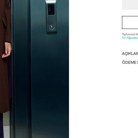
Tahmini Ka
10 Ağustos
AÇIKLA
ÖDEME 