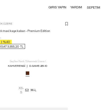
GIRIS YAPIN
YARDIM
SEPETIM
K ÜZERE
lı maxi kaşe kaban - Premium Edition
L
%40
RSAT 3.355,20
TL
Seçilen Renk Tükenmek Üzere !
KAHVERENGI
D-SAME-281-10
XS-
M-L
S