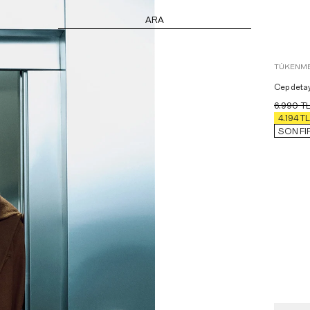
ARA
TÜKENME
Cep detay
6.990
T
4.194
TL
SON FI