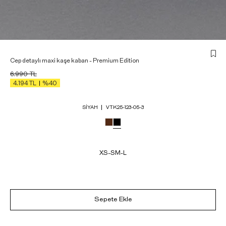
Cep detaylı maxi kaşe kaban - Premium Edition
6.990
TL
4.194
TL
%40
SIYAH
VTK25-123-05-3
XS-S
M-L
Sepete Ekle