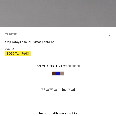
TÜKENDI
Cep detaylı casual kumaş pantolon
2.690
TL
1.076
TL
%60
KAHVERENGI
VTK25-101-105-10
34
36
38
40
Tükendi | Alternatifleri Gör