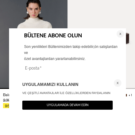
Balıkçı yaka oversize kazak
Metal tokalı deri kemer
+ 1
2.390
TL
850
TL
%60
%40
956
TL
510
TL