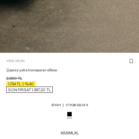
YENİ ÜRÜN
Çapraz yaka transparan elbise
2.890
TL
1.734
TL
%40
SON FIRSAT 1.387,20
TL
SIYAH
VTK26-122-01-3
XS
S
M
L
XL