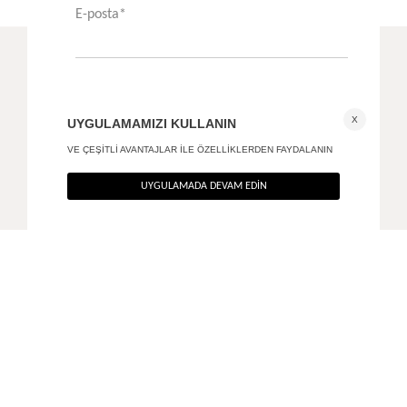
ÖNERİLENLER
Vücuda oturan mini gömlek elbise
Kayık poplin elbise
+ 2
3.390
TL
3.890
TL
%40
%40
2.034
TL
2.334
TL