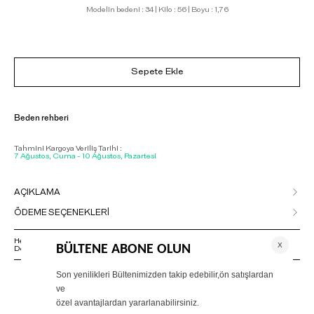
Modelin bedeni : 34 | Kilo : 56 | Boyu : 1,76
Sepete Ekle
Beden rehberi
Tahmini Kargoya Veriliş Tarihi :
7 Ağustos, Cuma - 10 Ağustos, Pazartesi
AÇIKLAMA
ÖDEME SEÇENEKLERİ
Herhangi bir sorunuz varsa 02125500079 numaralı Müşteri Hizmetleri
Departmanımızla irtibat kurmanızı rica ederiz.