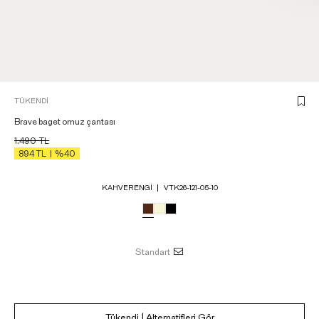
TÜKENDI
Brave baget omuz çantası
1.490
TL
894
TL
%40
KAHVERENGI
VTK26-121-05-10
Standart
Tükendi | Alternatifleri Gör