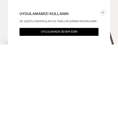
Vivant el ve omuz çantası
Velora hakiki süet çanta
+ 2
3.990
TL
4.390
TL
%40
%40
2.394
TL
2.634
TL
SON FIRSAT 1.915,20
TL
SON FIRSAT 2.107,20
TL