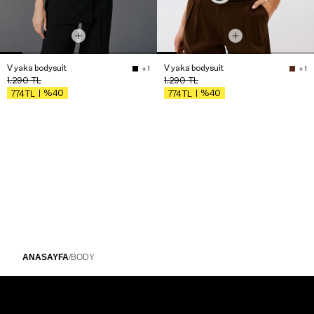
V yaka bodysuit
V yaka bodysuit
+ 1
+ 1
1.290
TL
1.290
TL
%40
%40
774
TL
774
TL
ANASAYFA
/
BODY