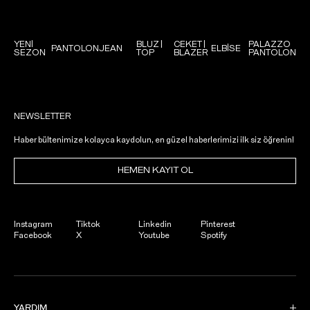
YENİ
BLUZ |
CEKET |
PALAZZO
PANTOLON
JEAN
ELBİSE
SEZON
TOP
BLAZER
PANTOLON
NEWSLETTER
Haber bültenimize kolayca kaydolun, en güzel haberlerimizi ilk siz öğrenin!
HEMEN KAYIT OL
Instagram
Tiktok
Linkedin
Pinterest
Facebook
X
Youtube
Spotify
YARDIM