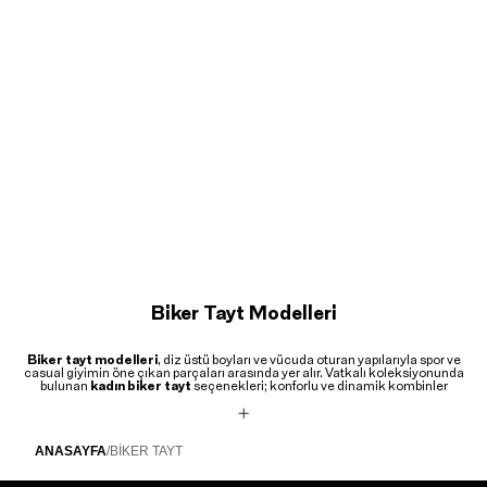
Biker Tayt Modelleri
Biker tayt modelleri
, diz üstü boyları ve vücuda oturan yapılarıyla spor ve
casual giyimin öne çıkan parçaları arasında yer alır. Vatkalı koleksiyonunda
bulunan
kadın biker tayt
seçenekleri; konforlu ve dinamik kombinler
oluşturmanıza yardımcı olur.
Spor ve Günlük Kullanıma Uygun Biker Taytlar
ANASAYFA
/
BİKER TAYT
Hareket özgürlüğü sunan
biker taytlar
, esnek kumaş yapıları sayesinde gün