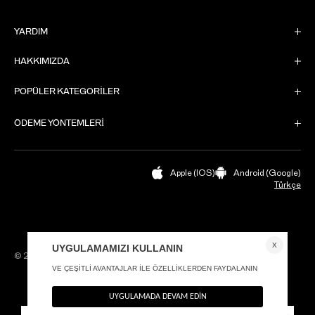
YARDIM
HAKKIMIZDA
POPÜLER KATEGORİLER
ÖDEME YÖNTEMLERİ
Apple (IOS)
Android (Google)
Türkçe
© 2020 Vatkalı
K.V.K.K. ve Çerez Politikası
Gizlilik Politikası