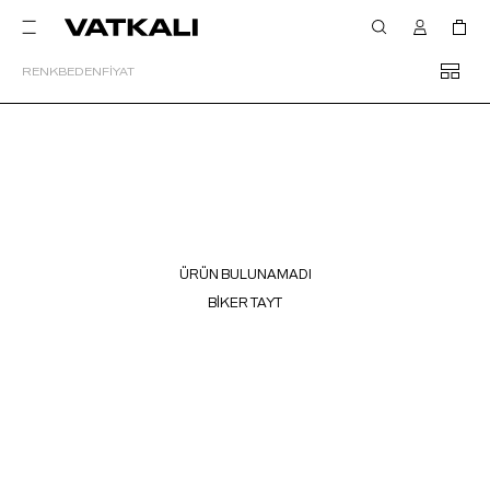
RENK
BEDEN
FİYAT
ÜRÜN BULUNAMADI
BİKER TAYT