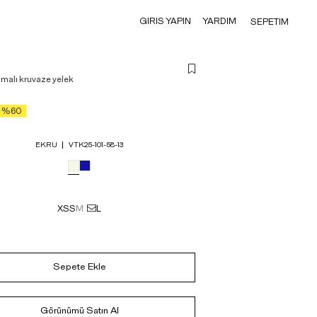
GIRIS YAPIN
YARDIM
SEPETIM
amalı kruvaze yelek
%60
EKRU
VTK25-101-58-13
XS
S
M
L
Sepete Ekle
Görünümü Satın Al