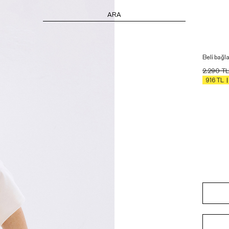
ARA
Beli bağl
2.290
TL
916
TL