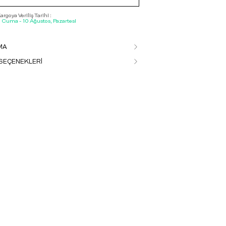
rgoya Veriliş Tarihi :
, Cuma - 10 Ağustos, Pazartesi
MA
SEÇENEKLERİ