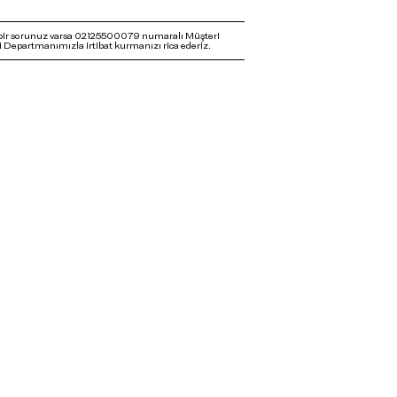
bir sorunuz varsa 02125500079 numaralı Müşteri
 Departmanımızla irtibat kurmanızı rica ederiz.