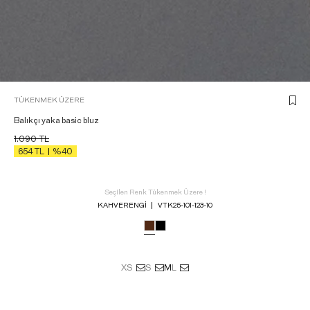
TÜKENMEK ÜZERE
Balıkçı yaka basic bluz
1.090
TL
654
TL
%40
Seçilen Renk Tükenmek Üzere !
KAHVERENGI
VTK25-101-123-10
XS
S
M
L