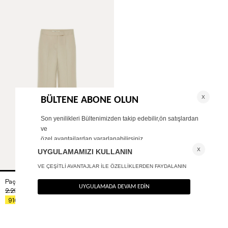
Paçası yırtmaçlı pantolon
+ 1
2.290
TL
%60
916
TL
TÜKENMEK ÜZERE