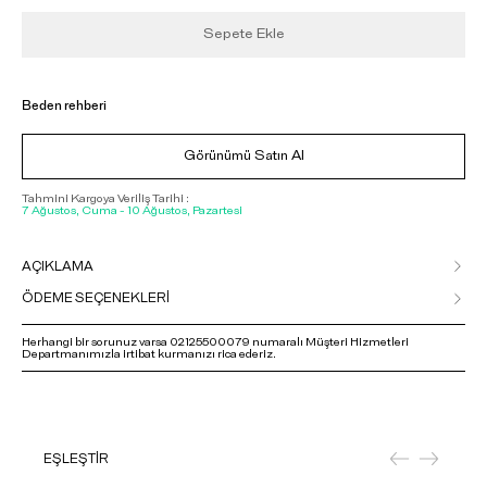
Sepete Ekle
Beden rehberi
Görünümü Satın Al
Tahmini Kargoya Veriliş Tarihi :
7 Ağustos, Cuma - 10 Ağustos, Pazartesi
AÇIKLAMA
ÖDEME SEÇENEKLERİ
Herhangi bir sorunuz varsa 02125500079 numaralı Müşteri Hizmetleri
Departmanımızla irtibat kurmanızı rica ederiz.
EŞLEŞTİR