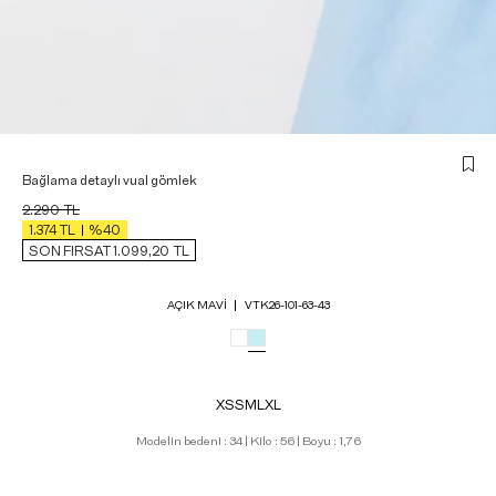
Bağlama detaylı vual gömlek
2.290
TL
1.374
TL
%40
SON FIRSAT 1.099,20
TL
AÇIK MAVI
VTK26-101-63-43
XS
S
M
L
XL
Modelin bedeni : 34 | Kilo : 56 | Boyu : 1,76