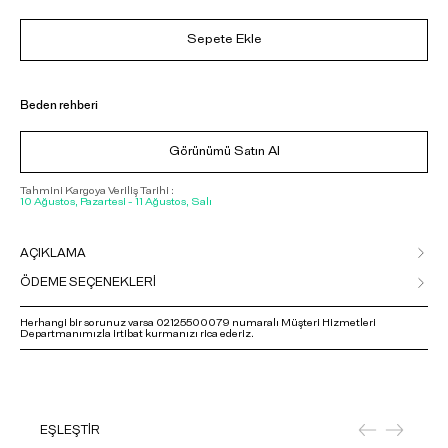
Sepete Ekle
Beden rehberi
Görünümü Satın Al
Tahmini Kargoya Veriliş Tarihi :
10 Ağustos, Pazartesi - 11 Ağustos, Salı
AÇIKLAMA
ÖDEME SEÇENEKLERİ
Herhangi bir sorunuz varsa 02125500079 numaralı Müşteri Hizmetleri
Departmanımızla irtibat kurmanızı rica ederiz.
EŞLEŞTİR