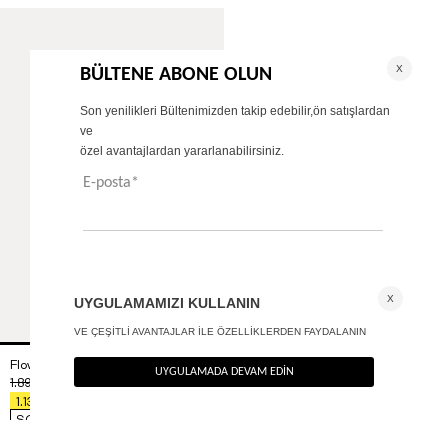
Flow Balon Pantolon
+ 1
1.890
TL
%40
1.134
TL
SON FIRSAT 907,20
TL