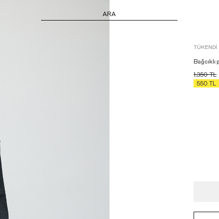
ARA
TÜKENDI
Bağcıklı 
1.350
TL
550
TL