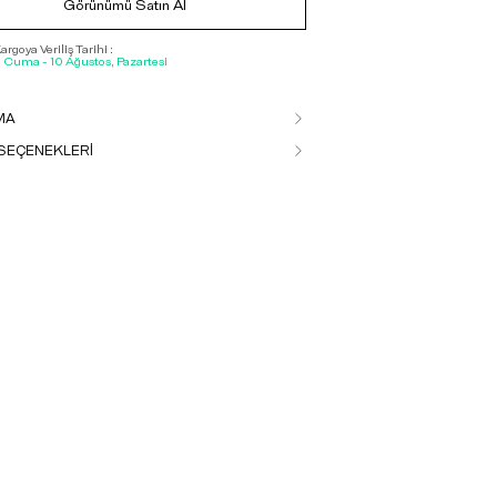
Görünümü Satın Al
rgoya Veriliş Tarihi :
, Cuma - 10 Ağustos, Pazartesi
MA
SEÇENEKLERİ