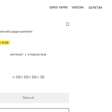
GIRIS YAPIN
YARDIM
SEPETIM
pamuklu jogger pantolon
%59
ANTRASIT
VTK23-101-74-16
34
36
38
40
Tükendi