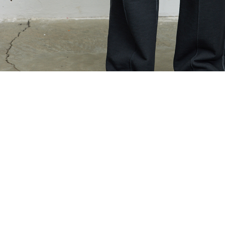
EŞLEŞTİR