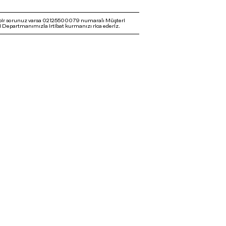
bir sorunuz varsa 02125500079 numaralı Müşteri
 Departmanımızla irtibat kurmanızı rica ederiz.