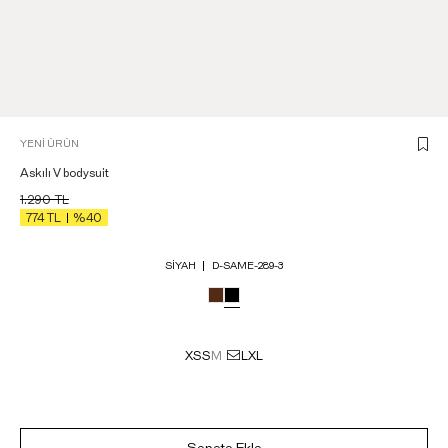
YENİ ÜRÜN
Askılı V bodysuit
1.290
TL
774
TL
%40
SIYAH
D-SAME-289-3
XS
S
M
L
XL