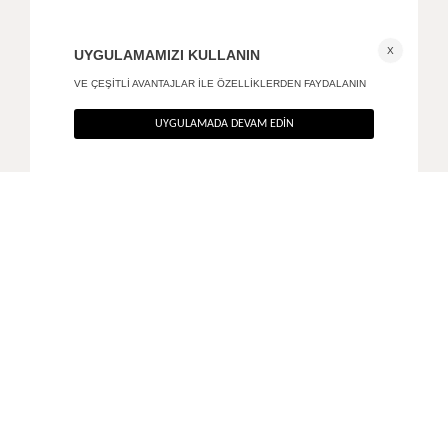
V yaka bodysuit
Boyundan bağlamalı thong bodysuit
+ 1
1.290
TL
1.090
TL
%40
%40
774
TL
654
TL
SON FIRSAT 523,20
TL
TÜKENMEK ÜZERE